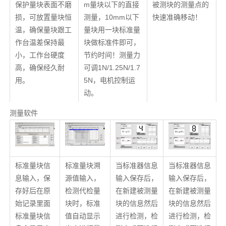
保护量块表面不磨
m量块以下的直接
被测块的测量点的
损，可放置量块恒
测量，10mm以下
快速准确移动！
温，确保量块跟工
量块用一块标准量
作台温差保持最
块做标准件即可，
小，工作台硬度
节约时间！测量力
高，确保经久耐
可调1N/1.25N/1.7
用。
5N，电机控制运
动。
测量软件
标准量块信
标准量块溯
当标准器信息
当标准器信息
息输入，保
源值输入，
输入保存后，
输入保存后，
存好后在原
检测代检量
在新建被测量
在新建被测量
始记录里面
块时，标准
块的信息然后
块的信息然后
标准量块信
值自动显示
进行检测，检
进行检测，检