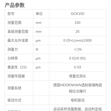
产品参数
型号
单位
GCK150
测量范围
mm
150
直接测量范围
mm
25
最大允许误差
μm
0.03+L(mm)/1000
测量力
N
＜1N
分辨率
μm
0.01/0.001
重复性（2S）
μm
0.03
测量传感器
增量式测头
德国HEIDENHAIN透射玻璃陶瓷
测量系统
相位光栅尺
驱动方式
电机驱动
自动采样测量数据、自动判定结