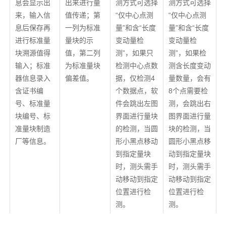
息会显示出
出来进行量
测方式可选择
测方式可选择
来，输入信
值传递；第
“仅中心点测
“仅中心点测
息后保存再
一列为标准
量”和含“长度
量”和含“长度
进行标准量
量块的示
变动量检
变动量检
块溯源值得
值，第二列
测”，如果只
测”，如果检
输入；标准
为标准量块
检测中心点数
测含长度变动
器信息录入
偏差值。
据，仅检测4
量数量，会有
含证书编
个数据点，软
8个点需要检
号、标准量
件会跳出左图
测，会跳出右
块编号、标
界面进行量块
图界面进行量
准量块制造
的检测，当圆
块的检测，当
厂等信息。
形小黑点移动
圆形小黑点移
到指定量块
动到指定量块
时，测头需手
时，测头需手
动移动到指定
动移动到指定
位置进行检
位置进行检
测。
测。