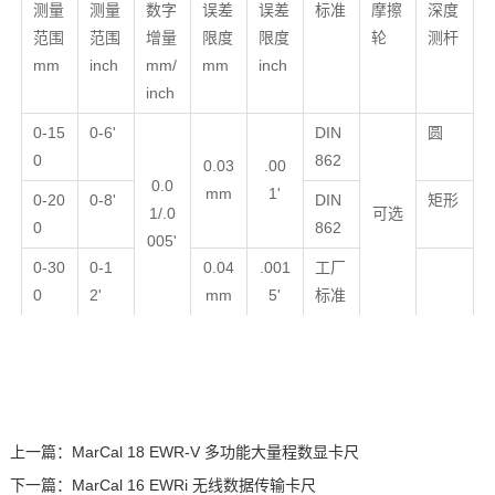
测量
测量
数字
误差
误差
标准
摩擦
深度
范围
范围
增量
限度
限度
轮
测杆
mm
inch
mm/
mm
inch
inch
0-15
0-6'
DIN
圆
0
862
0.03
.00
0.0
mm
1'
0-20
0-8'
DIN
矩形
1/.0
可选
0
862
005'
0-30
0-1
0.04
.001
工厂
0
2'
mm
5'
标准
上一篇：
MarCal 18 EWR-V 多功能大量程数显卡尺
下一篇：
MarCal 16 EWRi 无线数据传输卡尺