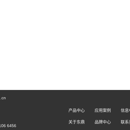
.cn
产品中心
应用案例
信息
关于东鼎
品牌中心
联系
 6456